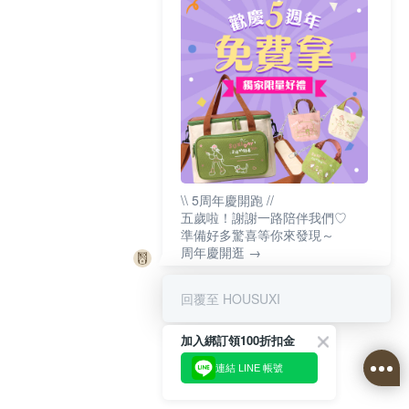
\\ 5周年慶開跑 //
五歲啦！謝謝一路陪伴我們♡
準備好多驚喜等你來發現～
周年慶開逛 →
回覆至 HOUSUXI
加入綁訂領100折扣金
連結 LINE 帳號