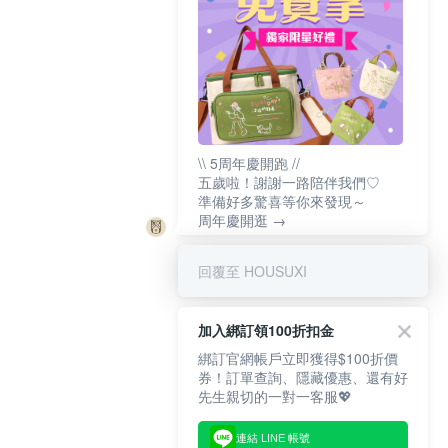
\\ 5周年慶開跑 //
五歲啦！謝謝一路陪伴我們♡
準備好多驚喜等你來發現～
周年慶開逛 →
回覆至 HOUSUXI
加入綁訂領100折扣金
綁訂官網帳戶立即獲得$100折價
券！訂單查詢、隱藏優惠、還有好
先生親切的一對一客服💖
連結 LINE 帳號