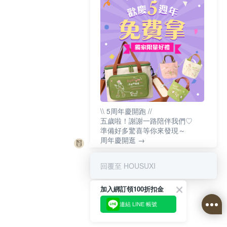
\\ 5周年慶開跑 //
五歲啦！謝謝一路陪伴我們♡
準備好多驚喜等你來發現～
周年慶開逛 →
回覆至 HOUSUXI
加入綁訂領100折扣金
連結 LINE 帳號