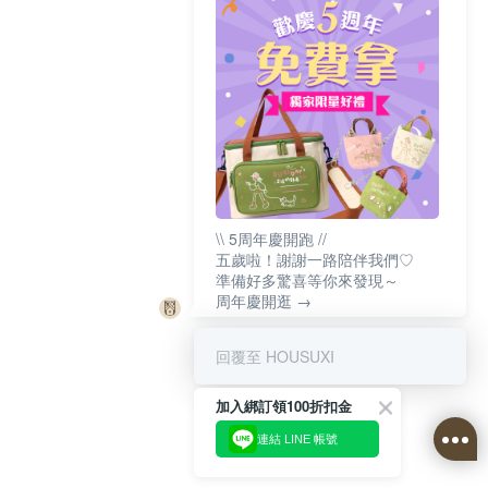
\\ 5周年慶開跑 //
五歲啦！謝謝一路陪伴我們♡
準備好多驚喜等你來發現～
周年慶開逛 →
回覆至 HOUSUXI
加入綁訂領100折扣金
連結 LINE 帳號