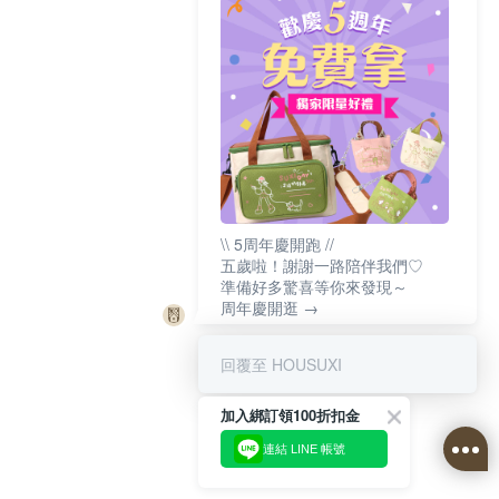
\\ 5周年慶開跑 //
五歲啦！謝謝一路陪伴我們♡
準備好多驚喜等你來發現～
周年慶開逛 →
回覆至 HOUSUXI
加入綁訂領100折扣金
連結 LINE 帳號