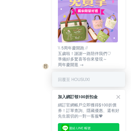
\\ 5周年慶開跑 //
五歲啦！謝謝一路陪伴我們♡
準備好多驚喜等你來發現～
周年慶開逛 →
回覆至 HOUSUXI
加入綁訂領100折扣金
綁訂官網帳戶立即獲得$100折價
券！訂單查詢、隱藏優惠、還有好
先生親切的一對一客服💖
連結 LINE 帳號