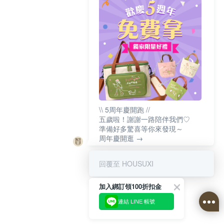
\\ 5周年慶開跑 //
五歲啦！謝謝一路陪伴我們♡
準備好多驚喜等你來發現～
周年慶開逛 →
回覆至 HOUSUXI
加入綁訂領100折扣金
連結 LINE 帳號