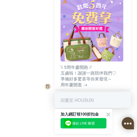
\\ 5周年慶開跑 //
五歲啦！謝謝一路陪伴我們♡
準備好多驚喜等你來發現～
周年慶開逛 →
回覆至 HOUSUXI
加入綁訂領100折扣金
連結 LINE 帳號