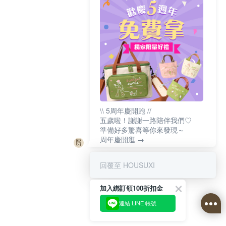
\\ 5周年慶開跑 //
五歲啦！謝謝一路陪伴我們♡
準備好多驚喜等你來發現～
周年慶開逛 →
回覆至 HOUSUXI
加入綁訂領100折扣金
連結 LINE 帳號