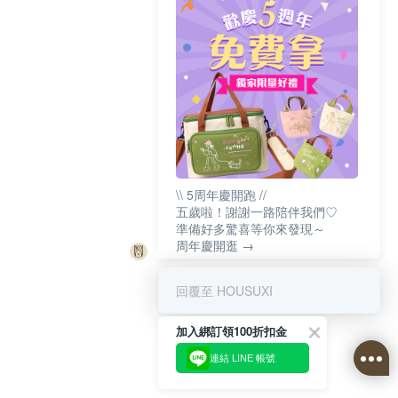
\\ 5周年慶開跑 //
五歲啦！謝謝一路陪伴我們♡
準備好多驚喜等你來發現～
周年慶開逛 →
回覆至 HOUSUXI
加入綁訂領100折扣金
連結 LINE 帳號