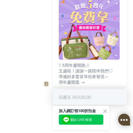
\\ 5周年慶開跑 //
五歲啦！謝謝一路陪伴我們♡
準備好多驚喜等你來發現～
周年慶開逛 →
回覆至 HOUSUXI
加入綁訂領100折扣金
連結 LINE 帳號