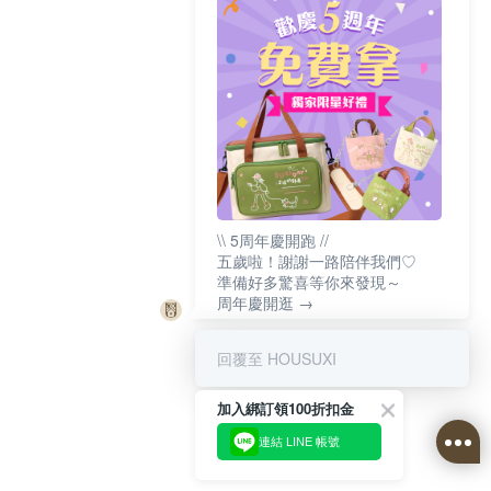
\\ 5周年慶開跑 //
五歲啦！謝謝一路陪伴我們♡
準備好多驚喜等你來發現～
周年慶開逛 →
回覆至 HOUSUXI
加入綁訂領100折扣金
連結 LINE 帳號