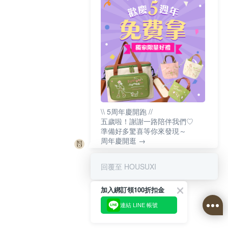
\\ 5周年慶開跑 //
五歲啦！謝謝一路陪伴我們♡
準備好多驚喜等你來發現～
周年慶開逛 →
回覆至 HOUSUXI
加入綁訂領100折扣金
連結 LINE 帳號