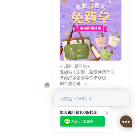
\\ 5周年慶開跑 //
五歲啦！謝謝一路陪伴我們♡
準備好多驚喜等你來發現～
周年慶開逛 →
回覆至 HOUSUXI
加入綁訂領100折扣金
連結 LINE 帳號