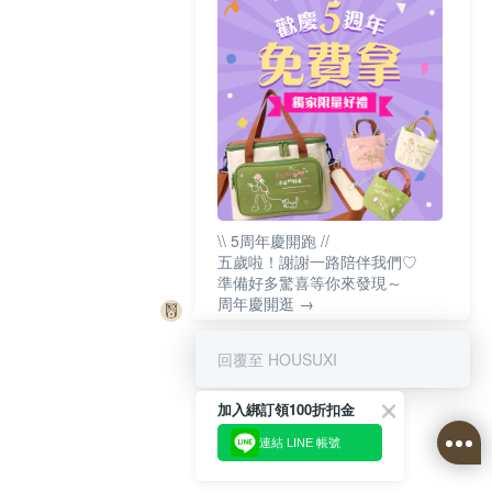
\\ 5周年慶開跑 //
五歲啦！謝謝一路陪伴我們♡
準備好多驚喜等你來發現～
周年慶開逛 →
回覆至 HOUSUXI
加入綁訂領100折扣金
連結 LINE 帳號