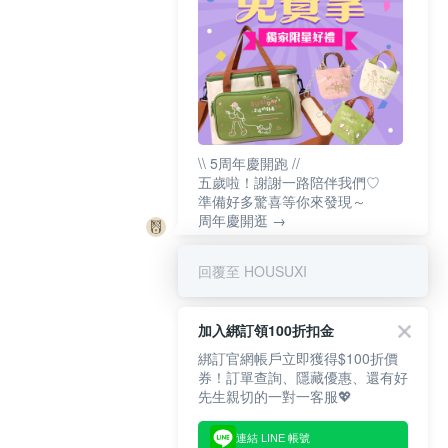
\\ 5周年慶開跑 //
五歲啦！謝謝一路陪伴我們♡
準備好多驚喜等你來發現～
周年慶開逛 →
回覆至 HOUSUXI
加入綁訂領100折扣金
綁訂官網帳戶立即獲得$100折價
券！訂單查詢、隱藏優惠、還有好
先生親切的一對一客服💖
連結 LINE 帳號