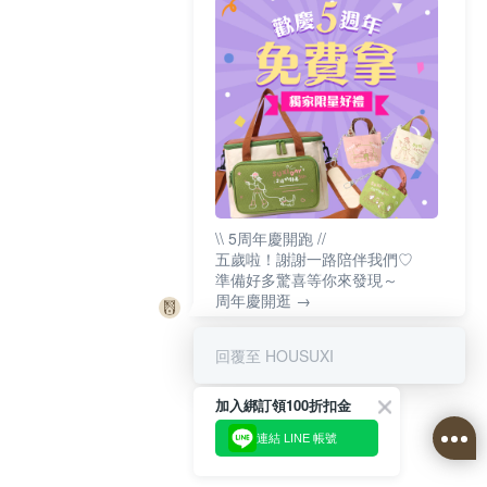
\\ 5周年慶開跑 //
五歲啦！謝謝一路陪伴我們♡
準備好多驚喜等你來發現～
周年慶開逛 →
回覆至 HOUSUXI
加入綁訂領100折扣金
連結 LINE 帳號