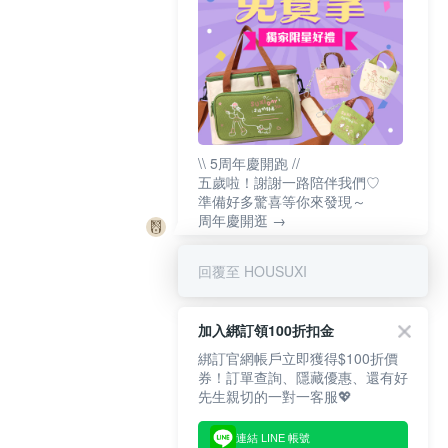
\\ 5周年慶開跑 //
五歲啦！謝謝一路陪伴我們♡
準備好多驚喜等你來發現～
周年慶開逛 →
回覆至 HOUSUXI
加入綁訂領100折扣金
綁訂官網帳戶立即獲得$100折價
券！訂單查詢、隱藏優惠、還有好
先生親切的一對一客服💖
連結 LINE 帳號