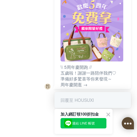
\\ 5周年慶開跑 //
五歲啦！謝謝一路陪伴我們♡
準備好多驚喜等你來發現～
周年慶開逛 →
回覆至 HOUSUXI
加入綁訂領100折扣金
連結 LINE 帳號