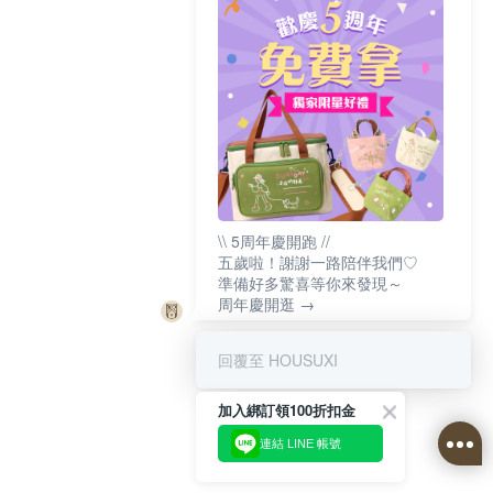
\\ 5周年慶開跑 //
五歲啦！謝謝一路陪伴我們♡
準備好多驚喜等你來發現～
周年慶開逛 →
回覆至 HOUSUXI
加入綁訂領100折扣金
連結 LINE 帳號