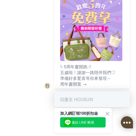
\\ 5周年慶開跑 //
五歲啦！謝謝一路陪伴我們♡
準備好多驚喜等你來發現～
周年慶開逛 →
回覆至 HOUSUXI
加入綁訂領100折扣金
連結 LINE 帳號