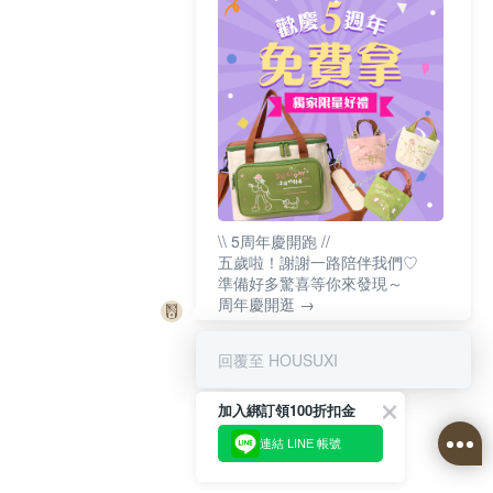
\\ 5周年慶開跑 //
五歲啦！謝謝一路陪伴我們♡
準備好多驚喜等你來發現～
周年慶開逛 →
回覆至 HOUSUXI
加入綁訂領100折扣金
連結 LINE 帳號