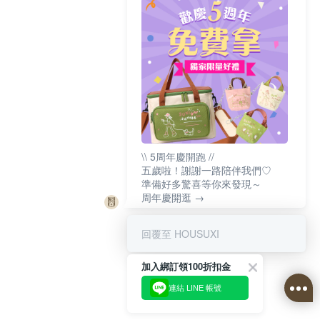
\\ 5周年慶開跑 //
五歲啦！謝謝一路陪伴我們♡
準備好多驚喜等你來發現～
周年慶開逛 →
回覆至 HOUSUXI
加入綁訂領100折扣金
連結 LINE 帳號