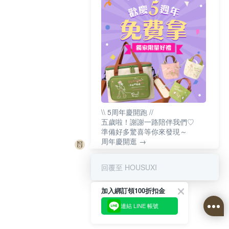
\\ 5周年慶開跑 //
五歲啦！謝謝一路陪伴我們♡
準備好多驚喜等你來發現～
周年慶開逛 →
回覆至 HOUSUXI
加入綁訂領100折扣金
連結 LINE 帳號