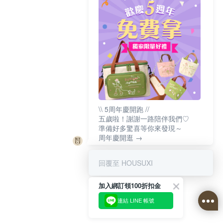
\\ 5周年慶開跑 //
五歲啦！謝謝一路陪伴我們♡
準備好多驚喜等你來發現～
周年慶開逛 →
回覆至 HOUSUXI
加入綁訂領100折扣金
連結 LINE 帳號