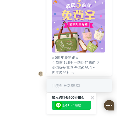
\\ 5周年慶開跑 //
五歲啦！謝謝一路陪伴我們♡
準備好多驚喜等你來發現～
周年慶開逛 →
回覆至 HOUSUXI
加入綁訂領100折扣金
連結 LINE 帳號