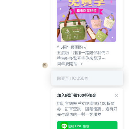
\\ 5周年慶開跑 //
五歲啦！謝謝一路陪伴我們♡
準備好多驚喜等你來發現～
周年慶開逛 →
回覆至 HOUSUXI
加入綁訂領100折扣金
綁訂官網帳戶立即獲得$100折價
券！訂單查詢、隱藏優惠、還有好
先生親切的一對一客服💖
連結 LINE 帳號