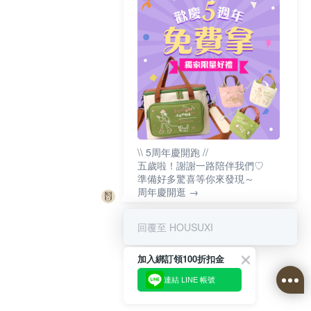
\\ 5周年慶開跑 //
五歲啦！謝謝一路陪伴我們♡
準備好多驚喜等你來發現～
周年慶開逛 →
回覆至 HOUSUXI
加入綁訂領100折扣金
連結 LINE 帳號