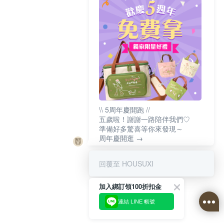
\\ 5周年慶開跑 //
五歲啦！謝謝一路陪伴我們♡
準備好多驚喜等你來發現～
周年慶開逛 →
回覆至 HOUSUXI
加入綁訂領100折扣金
連結 LINE 帳號