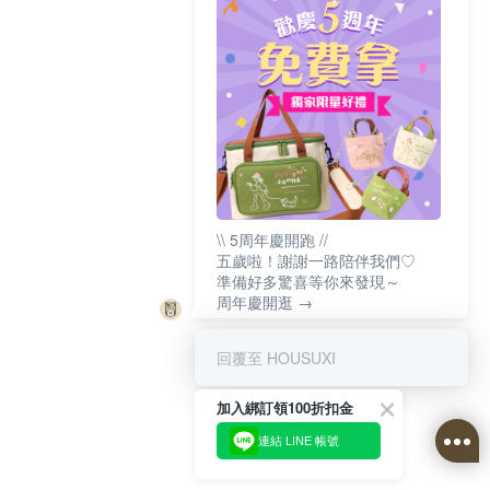
\\ 5周年慶開跑 //
五歲啦！謝謝一路陪伴我們♡
準備好多驚喜等你來發現～
周年慶開逛 →
回覆至 HOUSUXI
加入綁訂領100折扣金
連結 LINE 帳號