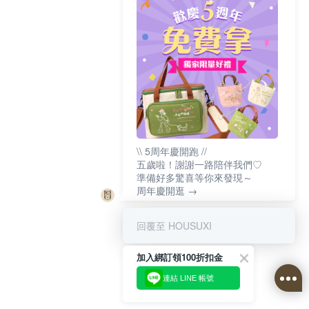
\\ 5周年慶開跑 //
五歲啦！謝謝一路陪伴我們♡
準備好多驚喜等你來發現～
周年慶開逛 →
回覆至 HOUSUXI
加入綁訂領100折扣金
連結 LINE 帳號