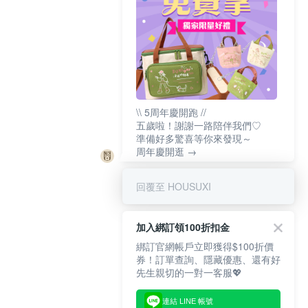
\\ 5周年慶開跑 //
五歲啦！謝謝一路陪伴我們♡
準備好多驚喜等你來發現～
周年慶開逛 →
回覆至 HOUSUXI
加入綁訂領100折扣金
綁訂官網帳戶立即獲得$100折價
券！訂單查詢、隱藏優惠、還有好
先生親切的一對一客服💖
連結 LINE 帳號