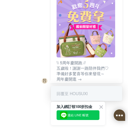
\\ 5周年慶開跑 //
五歲啦！謝謝一路陪伴我們♡
準備好多驚喜等你來發現～
周年慶開逛 →
回覆至 HOUSUXI
加入綁訂領100折扣金
連結 LINE 帳號