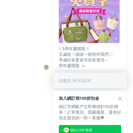
\\ 5周年慶開跑 //
五歲啦！謝謝一路陪伴我們♡
準備好多驚喜等你來發現～
周年慶開逛 →
回覆至 HOUSUXI
加入綁訂領100折扣金
綁訂官網帳戶立即獲得$100折價
券！訂單查詢、隱藏優惠、還有好
先生親切的一對一客服💖
連結 LINE 帳號