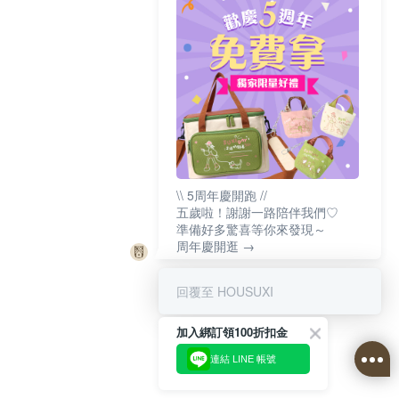
\\ 5周年慶開跑 //
五歲啦！謝謝一路陪伴我們♡
準備好多驚喜等你來發現～
周年慶開逛 →
回覆至 HOUSUXI
加入綁訂領100折扣金
連結 LINE 帳號