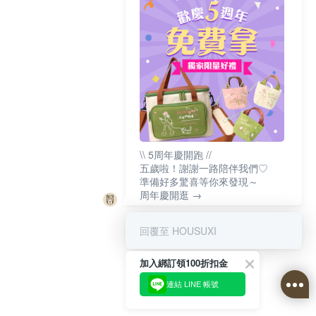
\\ 5周年慶開跑 //
五歲啦！謝謝一路陪伴我們♡
準備好多驚喜等你來發現～
周年慶開逛 →
回覆至 HOUSUXI
加入綁訂領100折扣金
連結 LINE 帳號