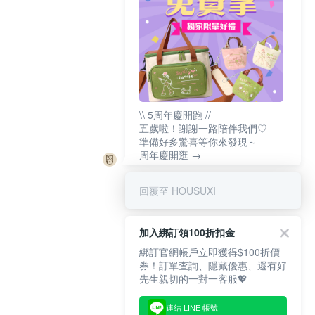
\\ 5周年慶開跑 //
五歲啦！謝謝一路陪伴我們♡
準備好多驚喜等你來發現～
周年慶開逛 →
回覆至 HOUSUXI
加入綁訂領100折扣金
綁訂官網帳戶立即獲得$100折價
券！訂單查詢、隱藏優惠、還有好
先生親切的一對一客服💖
連結 LINE 帳號