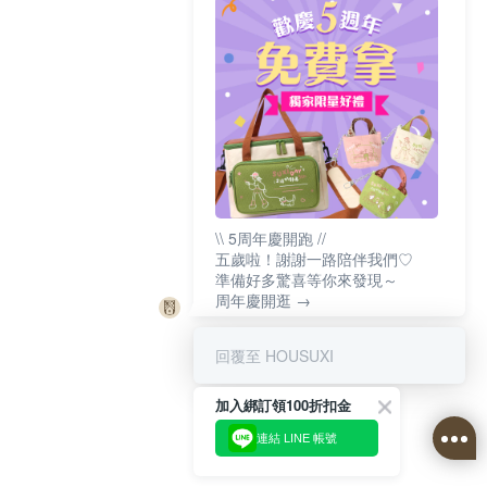
\\ 5周年慶開跑 //
五歲啦！謝謝一路陪伴我們♡
準備好多驚喜等你來發現～
周年慶開逛 →
回覆至 HOUSUXI
加入綁訂領100折扣金
連結 LINE 帳號