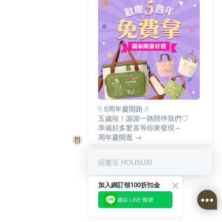
\\ 5周年慶開跑 //
五歲啦！謝謝一路陪伴我們♡
準備好多驚喜等你來發現～
周年慶開逛 →
回覆至 HOUSUXI
加入綁訂領100折扣金
連結 LINE 帳號