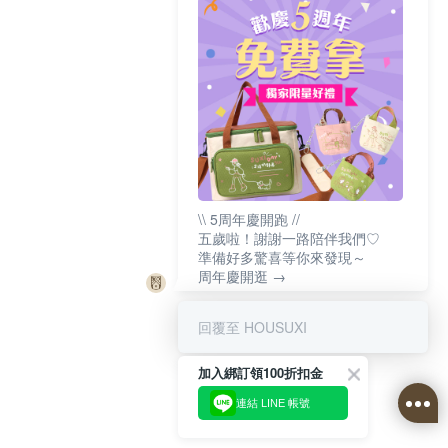
\\ 5周年慶開跑 //
五歲啦！謝謝一路陪伴我們♡
準備好多驚喜等你來發現～
周年慶開逛 →
回覆至 HOUSUXI
加入綁訂領100折扣金
連結 LINE 帳號