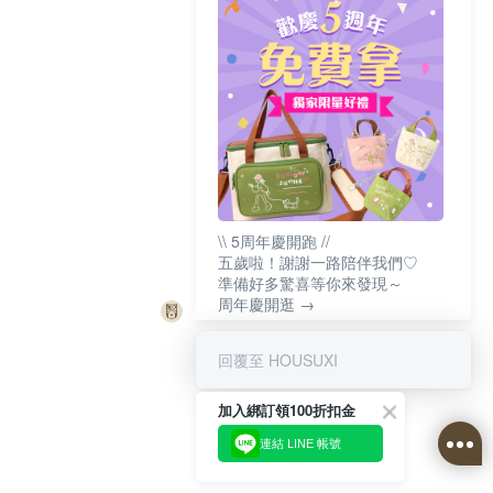
\\ 5周年慶開跑 //
五歲啦！謝謝一路陪伴我們♡
準備好多驚喜等你來發現～
周年慶開逛 →
回覆至 HOUSUXI
加入綁訂領100折扣金
連結 LINE 帳號