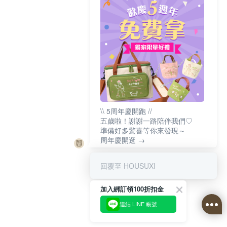
\\ 5周年慶開跑 //
五歲啦！謝謝一路陪伴我們♡
準備好多驚喜等你來發現～
周年慶開逛 →
回覆至 HOUSUXI
加入綁訂領100折扣金
連結 LINE 帳號