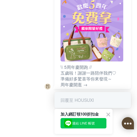
\\ 5周年慶開跑 //
五歲啦！謝謝一路陪伴我們♡
準備好多驚喜等你來發現～
周年慶開逛 →
回覆至 HOUSUXI
加入綁訂領100折扣金
連結 LINE 帳號