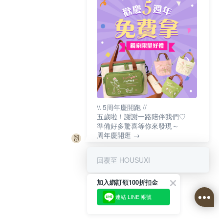
\\ 5周年慶開跑 //
五歲啦！謝謝一路陪伴我們♡
準備好多驚喜等你來發現～
周年慶開逛 →
回覆至 HOUSUXI
加入綁訂領100折扣金
連結 LINE 帳號