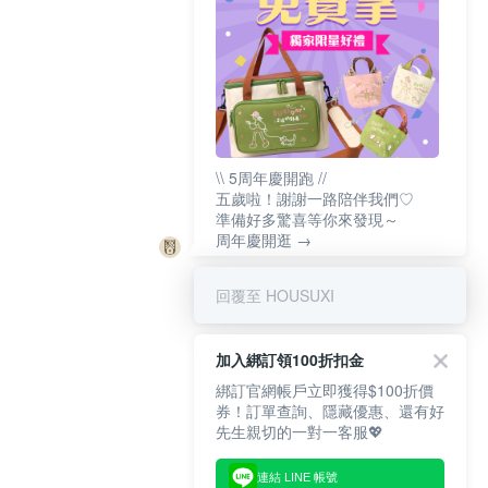
\\ 5周年慶開跑 //
五歲啦！謝謝一路陪伴我們♡
準備好多驚喜等你來發現～
周年慶開逛 →
回覆至 HOUSUXI
加入綁訂領100折扣金
綁訂官網帳戶立即獲得$100折價
券！訂單查詢、隱藏優惠、還有好
先生親切的一對一客服💖
連結 LINE 帳號