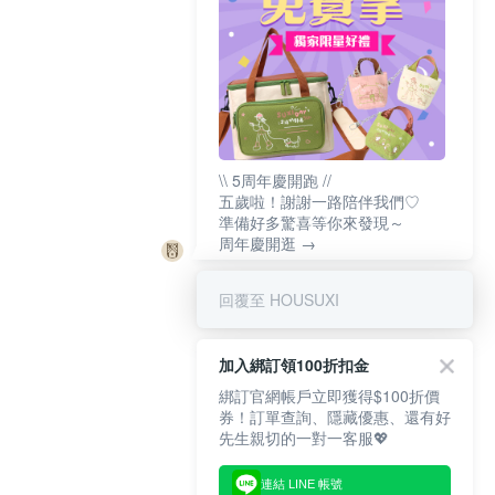
\\ 5周年慶開跑 //
五歲啦！謝謝一路陪伴我們♡
準備好多驚喜等你來發現～
周年慶開逛 →
回覆至 HOUSUXI
加入綁訂領100折扣金
綁訂官網帳戶立即獲得$100折價
券！訂單查詢、隱藏優惠、還有好
先生親切的一對一客服💖
連結 LINE 帳號