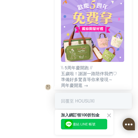
\\ 5周年慶開跑 //
五歲啦！謝謝一路陪伴我們♡
準備好多驚喜等你來發現～
周年慶開逛 →
回覆至 HOUSUXI
加入綁訂領100折扣金
連結 LINE 帳號