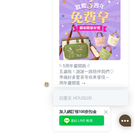
\\ 5周年慶開跑 //
五歲啦！謝謝一路陪伴我們♡
準備好多驚喜等你來發現～
周年慶開逛 →
回覆至 HOUSUXI
加入綁訂領100折扣金
連結 LINE 帳號