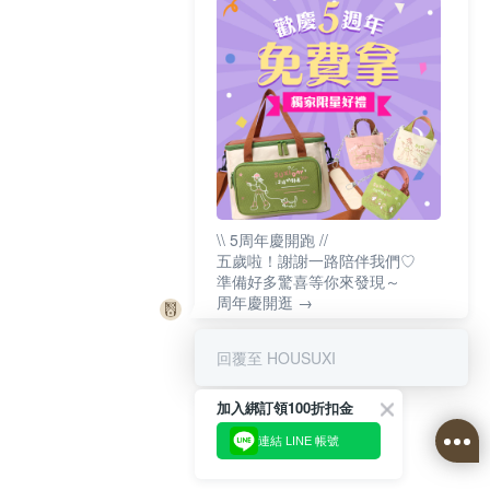
\\ 5周年慶開跑 //
五歲啦！謝謝一路陪伴我們♡
準備好多驚喜等你來發現～
周年慶開逛 →
回覆至 HOUSUXI
加入綁訂領100折扣金
連結 LINE 帳號