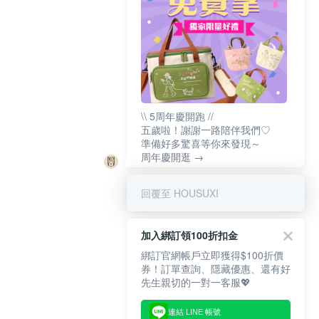
\\ 5周年慶開跑 //
五歲啦！謝謝一路陪伴我們♡
準備好多驚喜等你來發現～
周年慶開逛 →
回覆至 HOUSUXI
加入綁訂領100折扣金
綁訂官網帳戶立即獲得$100折價
券！訂單查詢、隱藏優惠、還有好
先生親切的一對一客服💖
連結 LINE 帳號